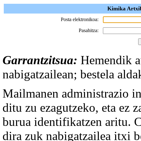
Kimika Artxi
Posta elektronikoa:
Pasahitza:
Garrantzitsua:
Hemendik au
nabigatzailean; bestela alda
Mailmanen administrazio int
ditu zu ezagutzeko, eta ez za
burua identifikatzen aritu.
dira zuk nabigatzailea itxi 