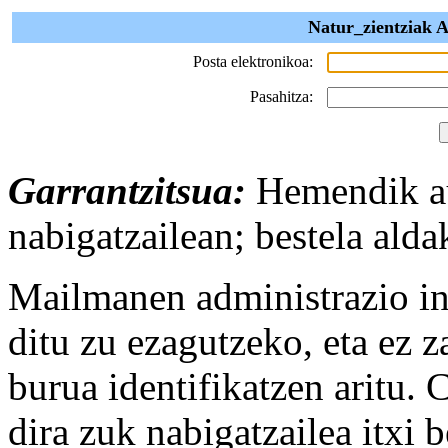
Natur_zientziak A
Posta elektronikoa:
Pasahitza:
Garrantzitsua:
Hemendik au
nabigatzailean; bestela alda
Mailmanen administrazio int
ditu zu ezagutzeko, eta ez za
burua identifikatzen aritu.
dira zuk nabigatzailea itxi 