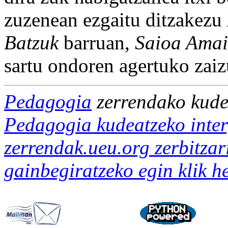
zuzenean ezgaitu ditzakezu
Batzuk
barruan,
Saioa Amai
sartu ondoren agertuko zaiz
Pedagogia
zerrendako kude
Pedagogia kudeatzeko inter
zerrendak.ueu.org zerbitzar
gainbegiratzeko egin klik 