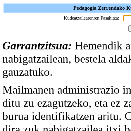
Pedagogia Zerrendako Ku
Kudeatzailearenren Pasahitza:
Garrantzitsua:
Hemendik au
nabigatzailean, bestela alda
gauzatuko.
Mailmanen administrazio in
ditu zu ezagutzeko, eta ez za
burua identifikatzen aritu.
dira zuk nabigatzailea itxi 