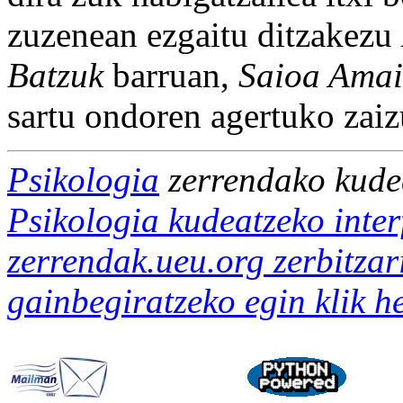
zuzenean ezgaitu ditzakezu
Batzuk
barruan,
Saioa Amai
sartu ondoren agertuko zaiz
Psikologia
zerrendako kude
Psikologia kudeatzeko inter
zerrendak.ueu.org zerbitzar
gainbegiratzeko egin klik 