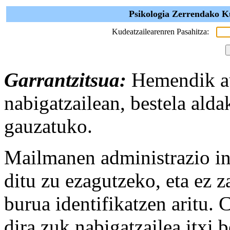
Psikologia Zerrendako Ku
Kudeatzailearenren Pasahitza:
Garrantzitsua:
Hemendik au
nabigatzailean, bestela alda
gauzatuko.
Mailmanen administrazio in
ditu zu ezagutzeko, eta ez za
burua identifikatzen aritu.
dira zuk nabigatzailea itxi 