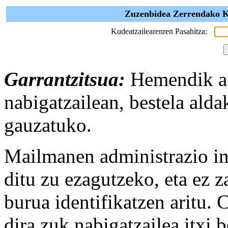
Zuzenbidea Zerrendako Ku
Kudeatzailearenren Pasahitza:
Garrantzitsua:
Hemendik au
nabigatzailean, bestela alda
gauzatuko.
Mailmanen administrazio in
ditu zu ezagutzeko, eta ez za
burua identifikatzen aritu.
dira zuk nabigatzailea itxi 