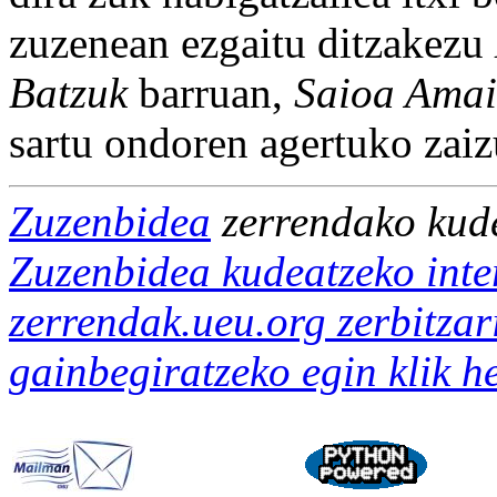
zuzenean ezgaitu ditzakezu
Batzuk
barruan,
Saioa Amai
sartu ondoren agertuko zaiz
Zuzenbidea
zerrendako kud
Zuzenbidea kudeatzeko inte
zerrendak.ueu.org zerbitzar
gainbegiratzeko egin klik 