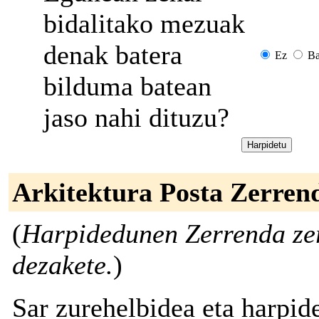
bidalitako mezuak
denak batera
Ez
Ba
bilduma batean
jaso nahi dituzu?
Arkitektura Posta Zerre
(
Harpidedunen Zerrenda zer
dezakete.
)
Sar zurehelbidea eta harpid