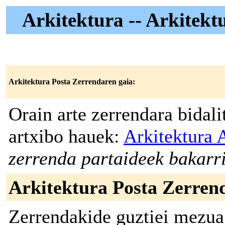
Arkitektura -- Arkitekt
Arkitektura Posta Zerrendaren gaia:
Orain arte zerrendara bidal
artxibo hauek:
Arkitektura 
zerrenda partaideek bakarri
Arkitektura Posta Zerrend
Zerrendakide guztiei mezua 