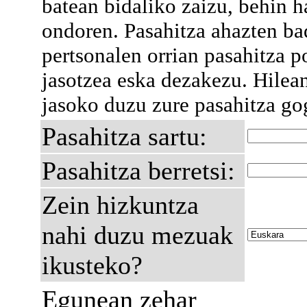
batean bidaliko zaizu, behin h
ondoren. Pasahitza ahazten ba
pertsonalen orrian pasahitza p
jasotzea eska dezakezu. Hilea
jasoko duzu zure pasahitza go
Pasahitza sartu:
Pasahitza berretsi:
Zein hizkuntza
nahi duzu mezuak
ikusteko?
Egunean zehar