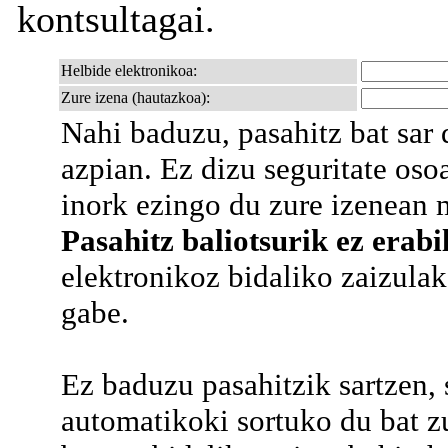
kontsultagai.
Helbide elektronikoa:
Zure izena (hautazkoa):
Nahi baduzu, pasahitz bat sa
azpian. Ez dizu seguritate os
inork ezingo du zure izenean m
Pasahitz baliotsurik ez erabil
elektronikoz bidaliko zaizulako
gabe.
Ez baduzu pasahitzik sartzen,
automatikoki sortuko du bat z