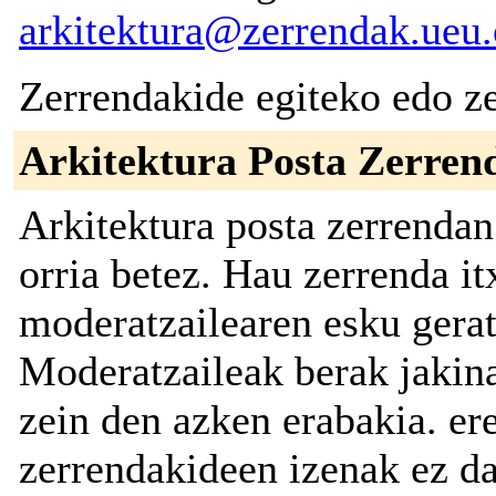
arkitektura@zerrendak.ueu.
Zerrendakide egiteko edo ze
Arkitektura Posta Zerren
Arkitektura posta zerrenda
orria betez. Hau zerrenda it
moderatzailearen esku gerat
Moderatzaileak berak jakin
zein den azken erabakia. er
zerrendakideen izenak ez da