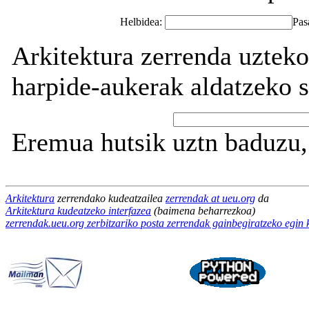
Helbidea:
Pas
Arkitektura zerrenda uzteko
harpide-aukerak aldatzeko s
Eremua hutsik uztn baduzu, 
Arkitektura
zerrendako kudeatzailea
zerrendak at ueu.org
da
Arkitektura kudeatzeko interfazea
(baimena beharrezkoa)
zerrendak.ueu.org zerbitzariko posta zerrendak gainbegiratzeko egin 