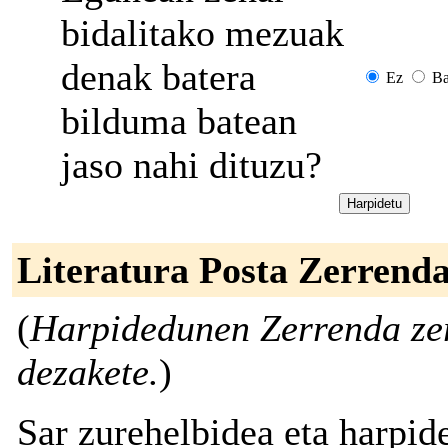
bidalitako mezuak
denak batera
Ez
Ba
bilduma batean
jaso nahi dituzu?
Literatura Posta Zerrend
(
Harpidedunen Zerrenda zer
dezakete.
)
Sar zurehelbidea eta harpid