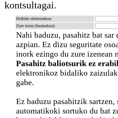
kontsultagai.
Helbide elektronikoa:
Zure izena (hautazkoa):
Nahi baduzu, pasahitz bat sa
azpian. Ez dizu seguritate os
inork ezingo du zure izenean m
Pasahitz baliotsurik ez erabil
elektronikoz bidaliko zaizulako
gabe.
Ez baduzu pasahitzik sartzen,
automatikoki sortuko du bat z