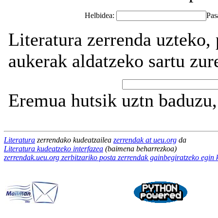
Helbidea:
Pas
Literatura zerrenda uzteko, 
aukerak aldatzeko sartu zur
Eremua hutsik uztn baduzu, 
Literatura
zerrendako kudeatzailea
zerrendak at ueu.org
da
Literatura kudeatzeko interfazea
(baimena beharrezkoa)
zerrendak.ueu.org zerbitzariko posta zerrendak gainbegiratzeko egin 