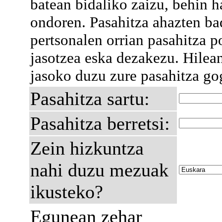
batean bidaliko zaizu, behin h
ondoren. Pasahitza ahazten ba
pertsonalen orrian pasahitza p
jasotzea eska dezakezu. Hilea
jasoko duzu zure pasahitza go
Pasahitza sartu:
Pasahitza berretsi:
Zein hizkuntza
nahi duzu mezuak
ikusteko?
Egunean zehar