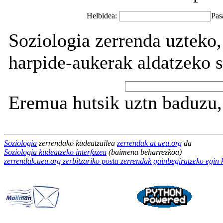
Helbidea:
Pas
Soziologia zerrenda uzteko,
harpide-aukerak aldatzeko s
Eremua hutsik uztn baduzu, 
Soziologia
zerrendako kudeatzailea
zerrendak at ueu.org
da
Soziologia kudeatzeko interfazea
(baimena beharrezkoa)
zerrendak.ueu.org zerbitzariko posta zerrendak gainbegiratzeko egin 