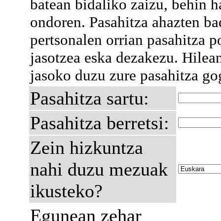
batean bidaliko zaizu, behin h
ondoren. Pasahitza ahazten ba
pertsonalen orrian pasahitza p
jasotzea eska dezakezu. Hilea
jasoko duzu zure pasahitza go
Pasahitza sartu:
Pasahitza berretsi:
Zein hizkuntza
nahi duzu mezuak
ikusteko?
Egunean zehar