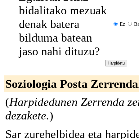
bidalitako mezuak
denak batera
Ez
Ba
bilduma batean
jaso nahi dituzu?
Soziologia Posta Zerrend
(
Harpidedunen Zerrenda zer
dezakete.
)
Sar zurehelbidea eta harpid