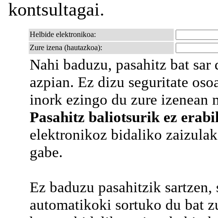
kontsultagai.
Helbide elektronikoa:
Zure izena (hautazkoa):
Nahi baduzu, pasahitz bat sa
azpian. Ez dizu seguritate os
inork ezingo du zure izenean m
Pasahitz baliotsurik ez erabil
elektronikoz bidaliko zaizulako
gabe.
Ez baduzu pasahitzik sartzen,
automatikoki sortuko du bat z