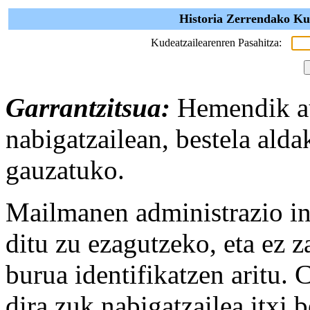
Historia Zerrendako Kud
Kudeatzailearenren Pasahitza:
Garrantzitsua:
Hemendik au
nabigatzailean, bestela alda
gauzatuko.
Mailmanen administrazio in
ditu zu ezagutzeko, eta ez za
burua identifikatzen aritu.
dira zuk nabigatzailea itxi 