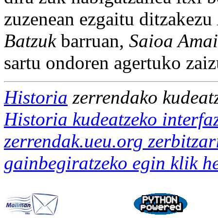
zuzenean ezgaitu ditzakezu
Batzuk
barruan,
Saioa Amai
sartu ondoren agertuko zaiz
Historia
zerrendako kudeat
Historia kudeatzeko interfa
zerrendak.ueu.org zerbitzar
gainbegiratzeko egin klik 