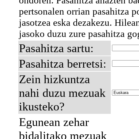
ondoren. Pasahitza ahazten ba
pertsonalen orrian pasahitza p
jasotzea eska dezakezu. Hilea
jasoko duzu zure pasahitza go
Pasahitza sartu:
Pasahitza berretsi:
Zein hizkuntza
nahi duzu mezuak
ikusteko?
Egunean zehar
bidalitako mezuak