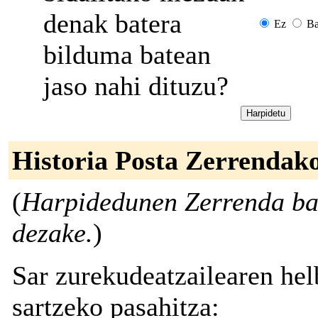
denak batera
Ez
Ba
bilduma batean
jaso nahi dituzu?
Historia Posta Zerrendak
(
Harpidedunen Zerrenda bak
dezake.
)
Sar zurekudeatzailearen hel
sartzeko pasahitza: