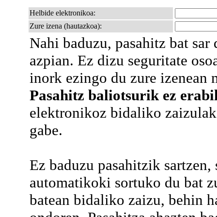
Helbide elektronikoa:
Zure izena (hautazkoa):
Nahi baduzu, pasahitz bat sa
azpian. Ez dizu seguritate os
inork ezingo du zure izenean m
Pasahitz baliotsurik ez erabil
elektronikoz bidaliko zaizulako
gabe.
Ez baduzu pasahitzik sartzen,
automatikoki sortuko du bat z
batean bidaliko zaizu, behin h