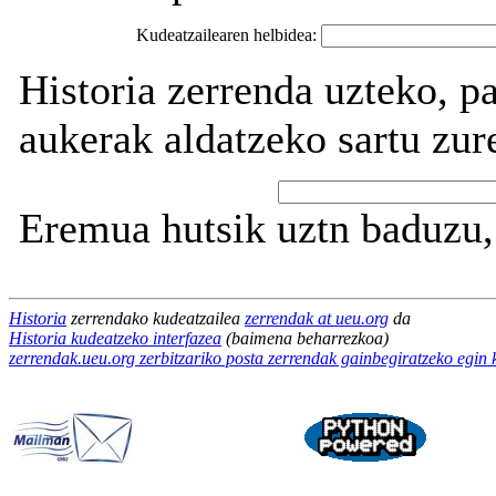
Kudeatzailearen helbidea:
Historia zerrenda uzteko, p
aukerak aldatzeko sartu zur
Eremua hutsik uztn baduzu, 
Historia
zerrendako kudeatzailea
zerrendak at ueu.org
da
Historia kudeatzeko interfazea
(baimena beharrezkoa)
zerrendak.ueu.org zerbitzariko posta zerrendak gainbegiratzeko egin 